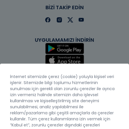
BİZİ TAKİP EDİN
UYGULAMAMIZI İNDİRİN
İnternet sitemizde çerez (cookie) yoluyla kişisel veri
işlenir. Sitemizde bilgi toplumu hizmetlerinin
sunulması için gerekli olan zorunlu çerezler ile ayrıca
izin vermeniz halinde sitemizin daha işlevsel
kullanılması ve kişiselleştirilmiş site deneyimi
sunulabilmesi, analiz yapılabilmesi ile
reklam/pazarlama gibi çeşitli amaçlarla da çerezler
kullanılır. Tüm çerez kullanımlarına izin vermek için
“Kabul et”, zorunlu çerezler dışındaki çerezleri