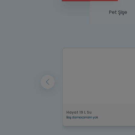
Pet Şişe
Hayat 19 L Su
Boş damacanam yok