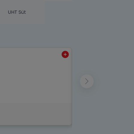
UHT Süt
Hayat 19L Su + Hayat 0.5L*6
Hayat damacanam var